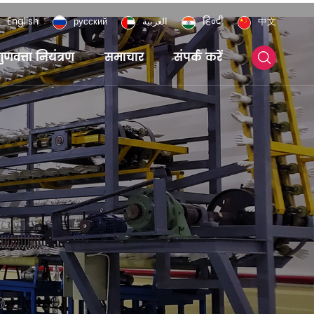
English
русский
العربية
हिन्दी
中文
ुणवत्ता नियंत्रण
समाचार
संपर्क करें