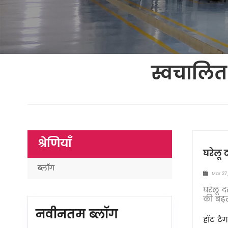
स्वचालित
श्रेणियाँ
घरेलू 
ब्लॉग
Mar 27
घरेलू द
की बढ़त
एकरूपता
नवीनतम ब्लॉग
हॉट टैग